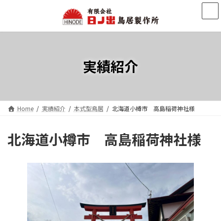
コ
ナ
ン
ビ
テ
ゲ
ン
ー
ツ
シ
へ
ョ
実績紹介
ス
ン
キ
に
ッ
移
プ
動
Home
実績紹介
本式型鳥居
北海道小樽市 高島稲荷神社様
北海道小樽市 高島稲荷神社様