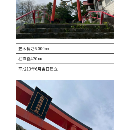
笠木長さ6.000㎜
柱直径420㎜
平成13年6月吉日建立