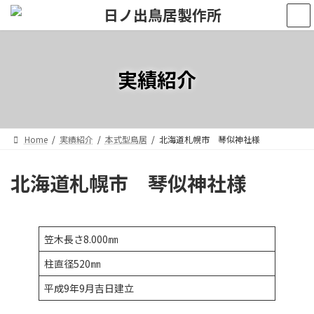
コ
ナ
ン
ビ
テ
ゲ
ン
ー
ツ
シ
実績紹介
へ
ョ
ス
ン
キ
に
ッ
移
プ
動
Home
実績紹介
本式型鳥居
北海道札幌市 琴似神社様
北海道札幌市 琴似神社様
笠木長さ8.000㎜
柱直径520㎜
平成9年9月吉日建立