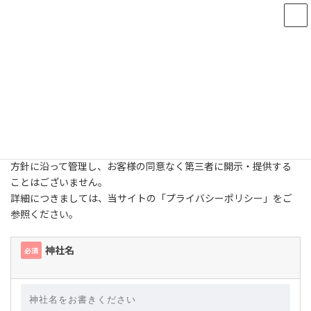
コ
ナ
ン
ビ
テ
ゲ
お問い合わせ
ン
ー
ツ
シ
へ
ョ
ス
ン
キ
に
ッ
移
プ
動
弊社に興味をお持ちいただきありがとうございます。
お問い合わせいただきました内容は、弊社の掲げる個人情報保護
方針に沿って管理し、お客様の同意なく第三者に開示・提供する
ことはございません。
詳細につきましては、当サイトの「プライバシーポリシー」をご
参照ください。
神社名
必須