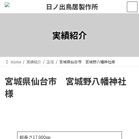
コ
ナ
ン
ビ
テ
ゲ
ン
ー
ツ
シ
実績紹介
へ
ョ
ス
ン
キ
に
ッ
移
プ
動
Home
実績紹介
玉垣
宮城県仙台市 宮城野八幡神社様
宮城県仙台市 宮城野八幡神社
様
総長さ17.000㎜