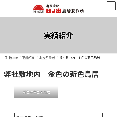
コ
ナ
ン
ビ
テ
ゲ
ン
ー
ツ
シ
へ
ョ
実績紹介
ス
ン
キ
に
ッ
移
プ
動
Home
実績紹介
本式型鳥居
弊社敷地内 金色の新色鳥居
弊社敷地内 金色の新色鳥居
新色の金色の鳥居