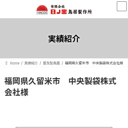
コ
ナ
ン
ビ
テ
ゲ
ン
ー
ツ
シ
へ
ョ
実績紹介
ス
ン
キ
に
ッ
移
プ
動
Home
実績紹介
普及型鳥居
福岡県久留米市 中央製袋株式会社様
福岡県久留米市 中央製袋株式
会社様