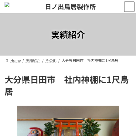
コ
ナ
ン
ビ
テ
ゲ
ン
ー
ツ
シ
実績紹介
へ
ョ
ス
ン
キ
に
ッ
移
プ
動
Home
実績紹介
その他
大分県日田市 社内神棚に1尺鳥居
大分県日田市 社内神棚に1尺鳥
居