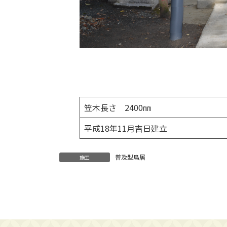
笠木長さ 2400㎜
平成18年11月吉日建立
普及型鳥居
施工