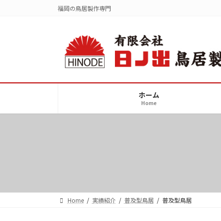
コ
ナ
福岡の鳥居製作専門
ン
ビ
テ
ゲ
ン
ー
ツ
シ
へ
ョ
ス
ン
キ
に
ホーム
ッ
移
Home
プ
動
Home
実績紹介
普及型鳥居
普及型鳥居