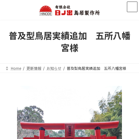
コ
ナ
ン
ビ
テ
ゲ
ン
ー
ツ
シ
普及型鳥居実績追加 五所八幡
へ
ョ
ス
ン
宮様
キ
に
ッ
移
プ
動
Home
更新情報
お知らせ
普及型鳥居実績追加 五所八幡宮様