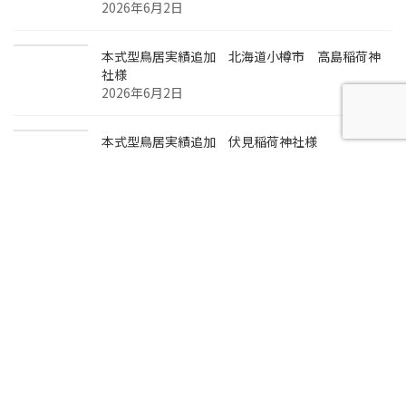
2026年6月2日
本式型鳥居実績追加 北海道小樽市 高島稲荷神
社様
2026年6月2日
本式型鳥居実績追加 伏見稲荷神社様
2026年6月2日
弊社敷地内 桜色の本式鳥居
2026年4月29日
両部鳥居実績追加 宮城県本吉郡南三陸町 荒嶋
神社様
2026年3月25日
プライバシーポリシー