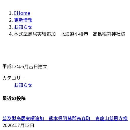
Home
更新情報
お知らせ
本式型鳥居実績追加 北海道小樽市 高島稲荷神社様
平成13年6月吉日建立
カテゴリー
お知らせ
最近の投稿
普及型鳥居実績追加 熊本県阿蘇郡高森町 青龍山慈恩寺様
2026年7月13日