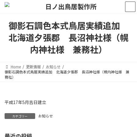
コ
ナ
ン
ビ
テ
ゲ
ン
ー
御影石調色本式鳥居実績追加
ツ
シ
へ
ョ
北海道夕張郡 長沼神社様（幌
ス
ン
キ
に
内神社様 兼務社）
ッ
移
プ
動
Home
更新情報
お知らせ
御影石調色本式鳥居実績追加 北海道夕張郡 長沼神社様（幌内神社様 兼
務社）
平成17年5月吉日建立
お知らせ
カテゴリー
最近の投稿