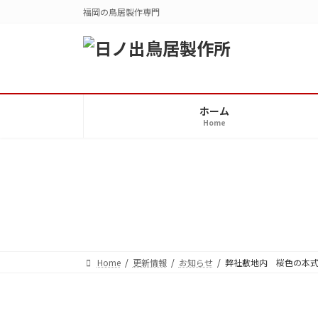
コ
ナ
福岡の鳥居製作専門
ン
ビ
テ
ゲ
ン
ー
ツ
シ
へ
ョ
ス
ン
ホーム
Home
キ
に
ッ
移
プ
動
Home
更新情報
お知らせ
弊社敷地内 桜色の本